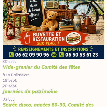
30 août
Vide-grenier du Comité des fêtes
à La Ballastière
19 sept.
20 sept.
Journées du patrimoine
03 oct.
Soirée disco, années 80-90, Comité des